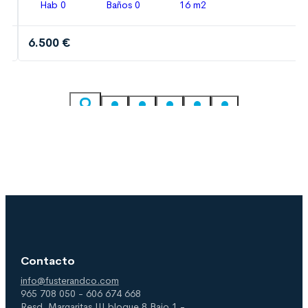
Hab 0
Baños 0
16 m2
6.500 €
Contacto
info@fusterandco.com
965 708 050 - 606 674 668
Resd. Margaritas III bloque 8 Bajo 1 -