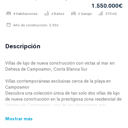
1.550.000€
4 Habitaciones
6 Baños
2 Garaje
275 m2
Año de construcción: 2.026
Descripción
Villas de lujo de nueva construcción con vistas al mar en
Dehesa de Campoamor, Costa Blanca Sur
Villas contemporáneas exclusivas cerca de la playa en
Campoamor
Descubra una colección única de tan solo dos villas de lujo
de nueva construcción en la prestigiosa zona residencial de
Dehesa de Campoamor, una de las ubicaciones más
codiciadas de la Costa Blanca Sur. Diseñadas para
compradores que valoran la privacidad, el espacio y un
Mostrar más
auténtico estilo de vida mediterráneo, estas excepcionales