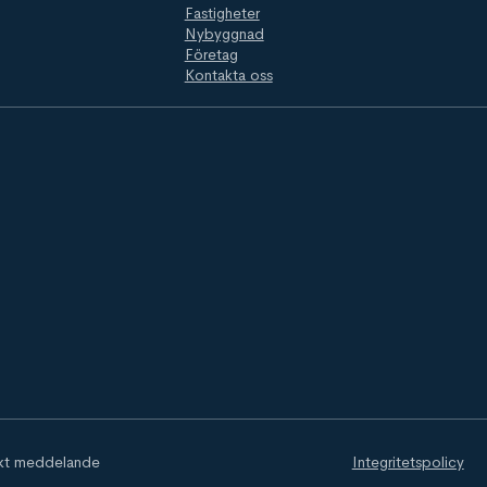
Fastigheter
Nybyggnad
Företag
Kontakta oss
skt meddelande
Integritetspolicy