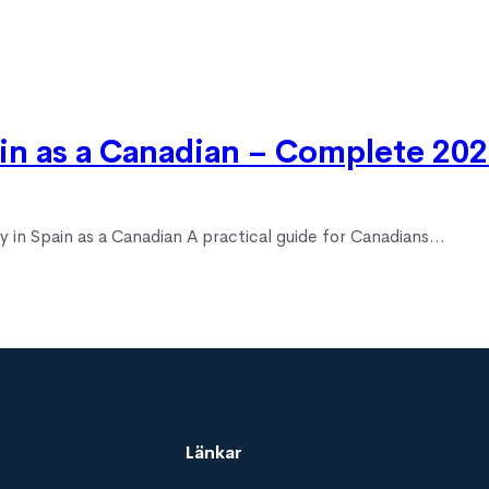
in as a Canadian – Complete 20
 in Spain as a Canadian A practical guide for Canadians…
Länkar