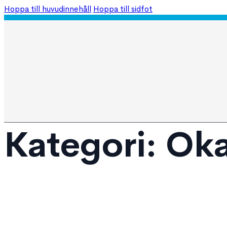
Hoppa till huvudinnehåll
Hoppa till sidfot
Meny
965 708 050
606 674 668
info@fusterandco.com
Startsida
Fastigheter
Nybyggnad
Företag
Kontakta oss
VILL DU SÄLJA DIN BOSTAD
Kategori:
Oka