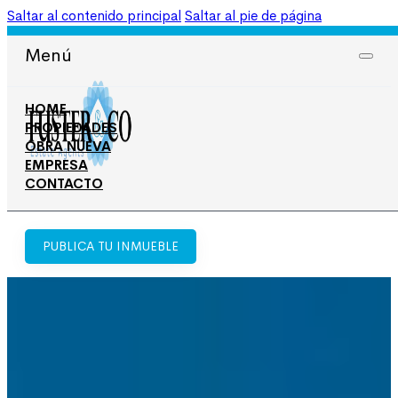
Saltar al contenido principal
Saltar al pie de página
965 708 050
606 674 668
Menú
HOME
PROPIEDADES
OBRA NUEVA
EMPRESA
CONTACTO
PUBLICA TU INMUEBLE