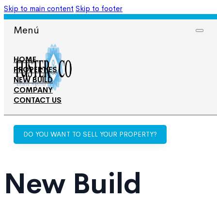
Skip to main content
Skip to footer
965 708 050
606 674 668
Menú
HOME
PROPERTIES
NEW BUILD
COMPANY
CONTACT US
DO YOU WANT TO SELL YOUR PROPERTY?
New Build